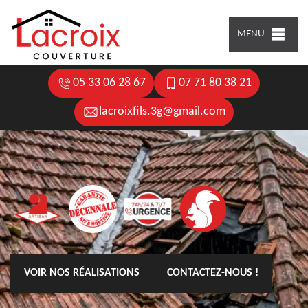
MENU
05 33 06 28 67
07 71 80 38 21
lacroixfils.3g@gmail.com
VOIR NOS RÉALISATIONS
CONTACTEZ-NOUS !