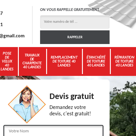
ON VOUS RAPPELLE GRATUITEMENT
67
21
3g@gmail.com
POSE
TRAVAUX
DE
REMPLACEMENT
ÉTANCHÉITÉ
RÉPARATION
DE
VELUX
DE TOITURE 40
DE TOITURE
DE TOITURE
CHARPENTE
40
LANDES
40 LANDES
40 LANDES
40 LANDES
LANDES
Devis gratuit
Demandez votre
devis, c'est gratuit!