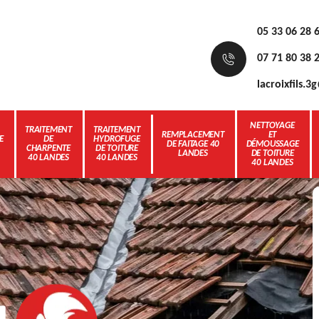
05 33 06 28 
07 71 80 38 
lacroixfils.
NETTOYAGE
TRAITEMENT
TRAITEMENT
REMPLACEMENT
ET
E
DE
HYDROFUGE
DE FAITAGE 40
DÉMOUSSAGE
CHARPENTE
DE TOITURE
LANDES
DE TOITURE
40 LANDES
40 LANDES
40 LANDES