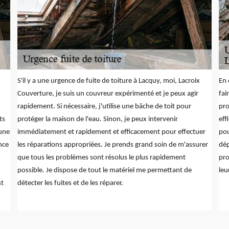
S'il y a une urgence de fuite de toiture à Lacquy, moi, Lacroix
En 
Couverture, je suis un couvreur expérimenté et je peux agir
fai
rapidement. Si nécessaire, j'utilise une bâche de toit pour
pro
ts
protéger la maison de l'eau. Sinon, je peux intervenir
eff
'une
immédiatement et rapidement et efficacement pour effectuer
pou
nce
les réparations appropriées. Je prends grand soin de m'assurer
dép
que tous les problèmes sont résolus le plus rapidement
pro
possible. Je dispose de tout le matériel me permettant de
leu
st
détecter les fuites et de les réparer.