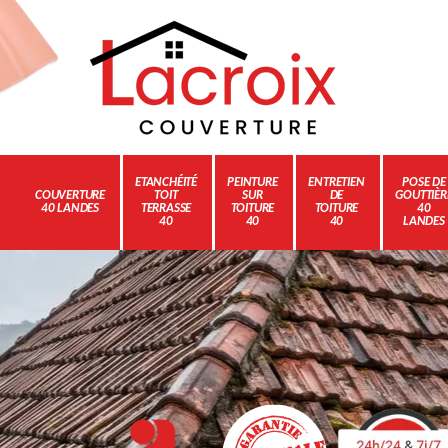
ETANCHÉITÉ
PEINTURE
ENTRETIEN
POSE DE
COUVERTURE
TOIT
SUR
DE
GOUTTIÈR
40 LANDES
TERRASSE
TOITURE
TOITURE
40
40
40
40
LANDES