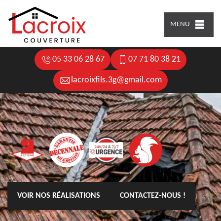
MENU
05 33 06 28 67
07 71 80 38 21
lacroixfils.3g@gmail.com
VOIR NOS RÉALISATIONS
CONTACTEZ-NOUS !