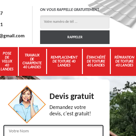
ON VOUS RAPPELLE GRATUITEMENT
67
21
3g@gmail.com
POSE
TRAVAUX
DE
REMPLACEMENT
ÉTANCHÉITÉ
RÉPARATION
DE
VELUX
DE TOITURE 40
DE TOITURE
DE TOITURE
CHARPENTE
40
LANDES
40 LANDES
40 LANDES
40 LANDES
LANDES
Devis gratuit
Demandez votre
devis, c'est gratuit!