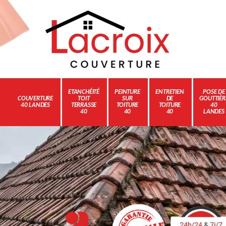
ETANCHÉITÉ
PEINTURE
ENTRETIEN
POSE DE
COUVERTURE
TOIT
SUR
DE
GOUTTIÈR
40 LANDES
TERRASSE
TOITURE
TOITURE
40
40
40
40
LANDES