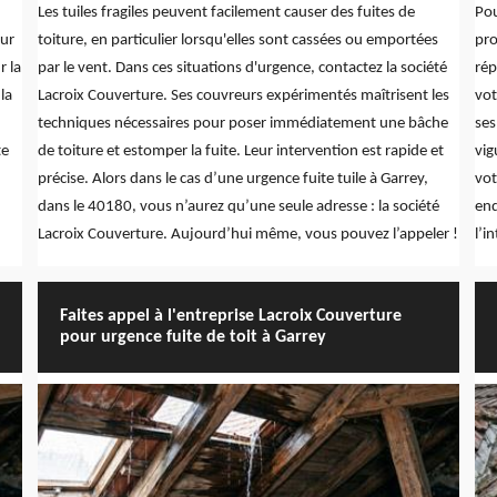
Les tuiles fragiles peuvent facilement causer des fuites de
Pou
eur
toiture, en particulier lorsqu'elles sont cassées ou emportées
pro
r la
par le vent. Dans ces situations d'urgence, contactez la société
rép
la
Lacroix Couverture. Ses couvreurs expérimentés maîtrisent les
vot
n
techniques nécessaires pour poser immédiatement une bâche
ses
te
de toiture et estomper la fuite. Leur intervention est rapide et
vig
précise. Alors dans le cas d’une urgence fuite tuile à Garrey,
vot
dans le 40180, vous n’aurez qu’une seule adresse : la société
end
Lacroix Couverture. Aujourd’hui même, vous pouvez l’appeler !
l’i
Faites appel à l'entreprise Lacroix Couverture
pour urgence fuite de toit à Garrey