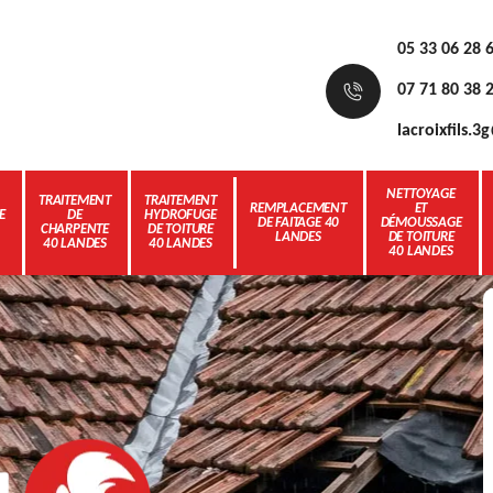
05 33 06 28 
07 71 80 38 
lacroixfils.
NETTOYAGE
TRAITEMENT
TRAITEMENT
REMPLACEMENT
ET
E
DE
HYDROFUGE
DE FAITAGE 40
DÉMOUSSAGE
CHARPENTE
DE TOITURE
LANDES
DE TOITURE
40 LANDES
40 LANDES
40 LANDES