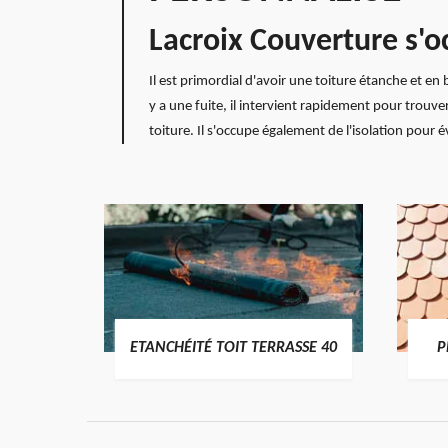
Lacroix Couverture s'o
Il est primordial d'avoir une toiture étanche et en 
y a une fuite, il intervient rapidement pour trouver
toiture. Il s'occupe également de l'isolation pou
DES
ETANCHÉITÉ TOIT TERRASSE 40
P