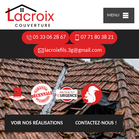
MENU
05 33 06 28 67
07 71 80 38 21
lacroixfils.3g@gmail.com
VOIR NOS RÉALISATIONS
CONTACTEZ-NOUS !