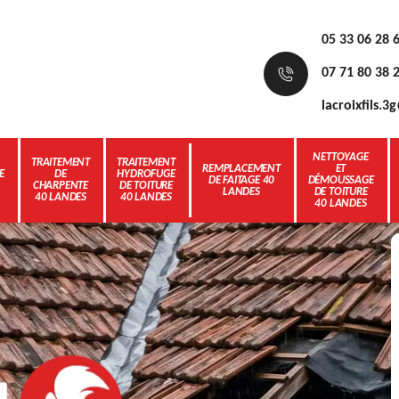
05 33 06 28 
07 71 80 38 
lacroixfils.
NETTOYAGE
TRAITEMENT
TRAITEMENT
REMPLACEMENT
ET
E
DE
HYDROFUGE
DE FAITAGE 40
DÉMOUSSAGE
CHARPENTE
DE TOITURE
LANDES
DE TOITURE
40 LANDES
40 LANDES
40 LANDES