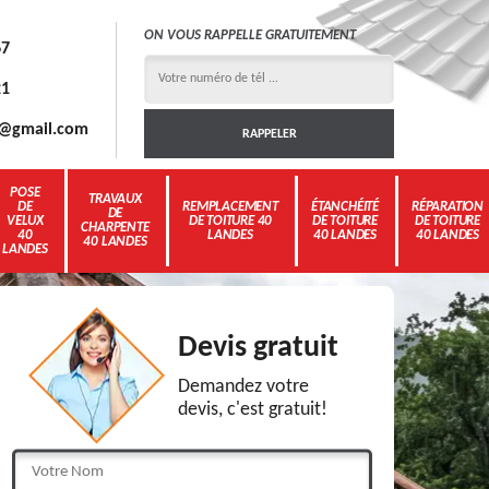
ON VOUS RAPPELLE GRATUITEMENT
67
21
3g@gmail.com
POSE
TRAVAUX
DE
REMPLACEMENT
ÉTANCHÉITÉ
RÉPARATION
DE
VELUX
DE TOITURE 40
DE TOITURE
DE TOITURE
CHARPENTE
40
LANDES
40 LANDES
40 LANDES
40 LANDES
LANDES
Devis gratuit
Demandez votre
devis, c'est gratuit!