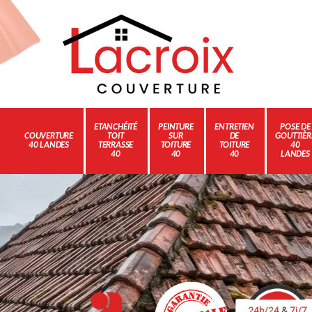
ETANCHÉITÉ
PEINTURE
ENTRETIEN
POSE DE
COUVERTURE
TOIT
SUR
DE
GOUTTIÈR
40 LANDES
TERRASSE
TOITURE
TOITURE
40
40
40
40
LANDES