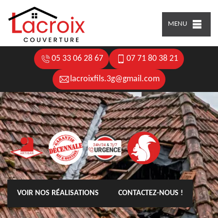
MENU
05 33 06 28 67
07 71 80 38 21
lacroixfils.3g@gmail.com
VOIR NOS RÉALISATIONS
CONTACTEZ-NOUS !