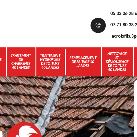
05 33 06 28 
07 71 80 38 
lacroixfils.
NETTOYAGE
TRAITEMENT
TRAITEMENT
REMPLACEMENT
ET
E
DE
HYDROFUGE
DE FAITAGE 40
DÉMOUSSAGE
CHARPENTE
DE TOITURE
LANDES
DE TOITURE
40 LANDES
40 LANDES
40 LANDES