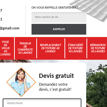
ON VOUS RAPPELLE GRATUITEMENT
67
21
3g@gmail.com
POSE
TRAVAUX
DE
REMPLACEMENT
ÉTANCHÉITÉ
RÉPARATION
DE
VELUX
DE TOITURE 40
DE TOITURE
DE TOITURE
CHARPENTE
40
LANDES
40 LANDES
40 LANDES
40 LANDES
LANDES
Devis gratuit
Demandez votre
devis, c'est gratuit!