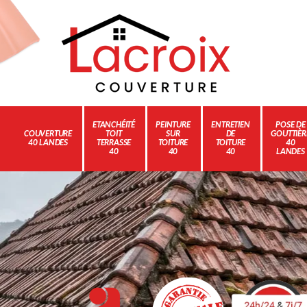
ETANCHÉITÉ
PEINTURE
ENTRETIEN
POSE DE
COUVERTURE
TOIT
SUR
DE
GOUTTIÈR
40 LANDES
TERRASSE
TOITURE
TOITURE
40
40
40
40
LANDES