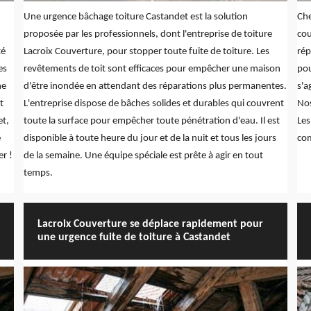
Une urgence bâchage toiture Castandet est la solution
Che
proposée par les professionnels, dont l'entreprise de toiture
cou
té
Lacroix Couverture, pour stopper toute fuite de toiture. Les
rép
es
revêtements de toit sont efficaces pour empêcher une maison
pou
he
d'être inondée en attendant des réparations plus permanentes.
s'a
t
L'entreprise dispose de bâches solides et durables qui couvrent
Nos
et,
toute la surface pour empêcher toute pénétration d'eau. Il est
Les
é
disponible à toute heure du jour et de la nuit et tous les jours
com
r !
de la semaine. Une équipe spéciale est prête à agir en tout
temps.
Lacroix Couverture se déplace rapidement pour
une urgence fuite de toiture à Castandet