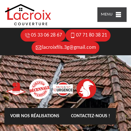
MENU
05 33 06 28 67
07 71 80 38 21
lacroixfils.3g@gmail.com
VOIR NOS RÉALISATIONS
CONTACTEZ-NOUS !