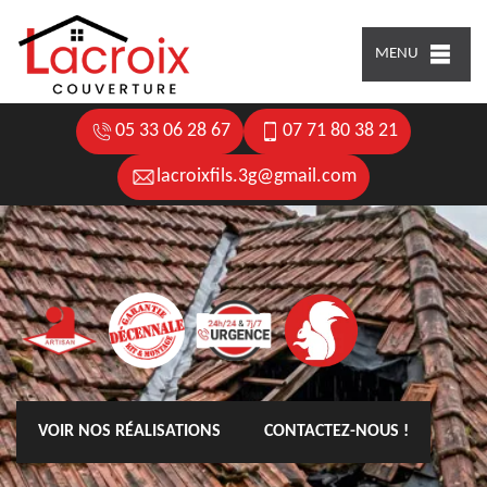
MENU
05 33 06 28 67
07 71 80 38 21
lacroixfils.3g@gmail.com
VOIR NOS RÉALISATIONS
CONTACTEZ-NOUS !