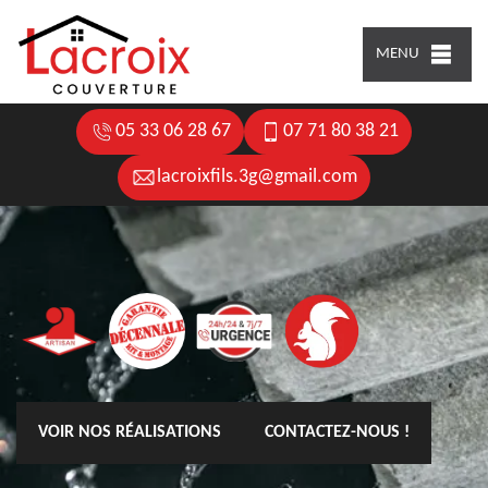
MENU
05 33 06 28 67
07 71 80 38 21
lacroixfils.3g@gmail.com
VOIR NOS RÉALISATIONS
CONTACTEZ-NOUS !