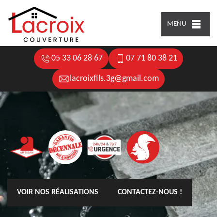
MENU
05 33 06 28 67
07 71 80 38 21
lacroixfils.3g@gmail.com
VOIR NOS RÉALISATIONS
CONTACTEZ-NOUS !