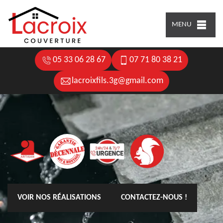
MENU
05 33 06 28 67
07 71 80 38 21
lacroixfils.3g@gmail.com
VOIR NOS RÉALISATIONS
CONTACTEZ-NOUS !