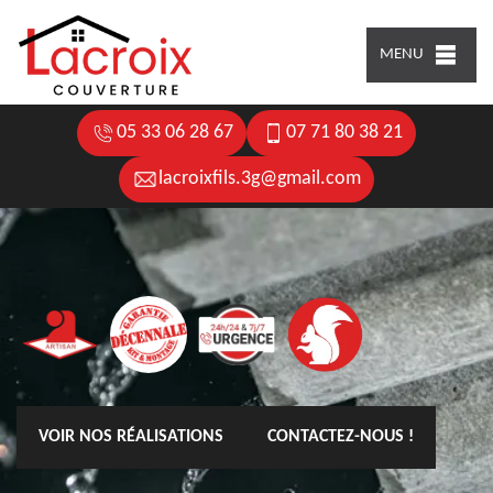
MENU
05 33 06 28 67
07 71 80 38 21
lacroixfils.3g@gmail.com
VOIR NOS RÉALISATIONS
CONTACTEZ-NOUS !