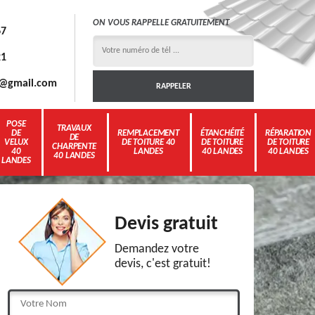
ON VOUS RAPPELLE GRATUITEMENT
67
21
3g@gmail.com
POSE
TRAVAUX
DE
REMPLACEMENT
ÉTANCHÉITÉ
RÉPARATION
DE
VELUX
DE TOITURE 40
DE TOITURE
DE TOITURE
CHARPENTE
40
LANDES
40 LANDES
40 LANDES
40 LANDES
LANDES
Devis gratuit
Demandez votre
devis, c'est gratuit!