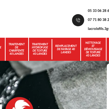
05 33 06 28 
07 71 80 38 
lacroixfils.
NETTOYAGE
TRAITEMENT
TRAITEMENT
REMPLACEMENT
ET
E
DE
HYDROFUGE
DE FAITAGE 40
DÉMOUSSAGE
CHARPENTE
DE TOITURE
LANDES
DE TOITURE
40 LANDES
40 LANDES
40 LANDES