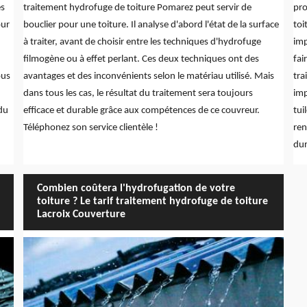
es
traitement hydrofuge de toiture Pomarez peut servir de
pro
our
bouclier pour une toiture. Il analyse d'abord l'état de la surface
toi
à traiter, avant de choisir entre les techniques d'hydrofuge
imp
filmogène ou à effet perlant. Ces deux techniques ont des
fai
ous
avantages et des inconvénients selon le matériau utilisé. Mais
tra
dans tous les cas, le résultat du traitement sera toujours
imp
du
efficace et durable grâce aux compétences de ce couvreur.
tui
Téléphonez son service clientèle !
ren
dur
Combien coûtera l'hydrofugation de votre
toiture ? Le tarif traitement hydrofuge de toiture
Lacroix Couverture