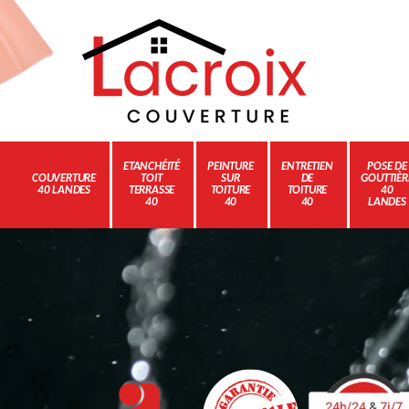
ETANCHÉITÉ
PEINTURE
ENTRETIEN
POSE DE
COUVERTURE
TOIT
SUR
DE
GOUTTIÈR
40 LANDES
TERRASSE
TOITURE
TOITURE
40
40
40
40
LANDES