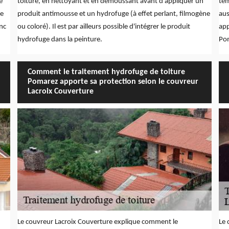
e
toiture, en nettoyant et en démoussant avant d'appliquer un
tem
de
produit antimousse et un hydrofuge (à effet perlant, filmogène
aus
onc
ou coloré). Il est par ailleurs possible d'intégrer le produit
app
hydrofuge dans la peinture.
Po
Comment le traitement hydrofuge de toiture
Pomarez apporte sa protection selon le couvreur
Lacroix Couverture
Le couvreur Lacroix Couverture explique comment le
Le 