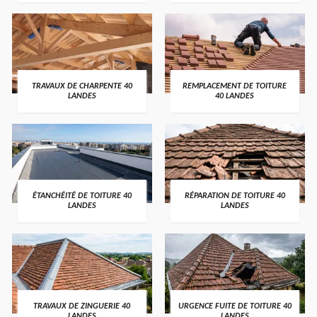
TRAVAUX DE CHARPENTE 40
REMPLACEMENT DE TOITURE
LANDES
40 LANDES
ÉTANCHÉITÉ DE TOITURE 40
RÉPARATION DE TOITURE 40
LANDES
LANDES
TRAVAUX DE ZINGUERIE 40
URGENCE FUITE DE TOITURE 40
LANDES
LANDES