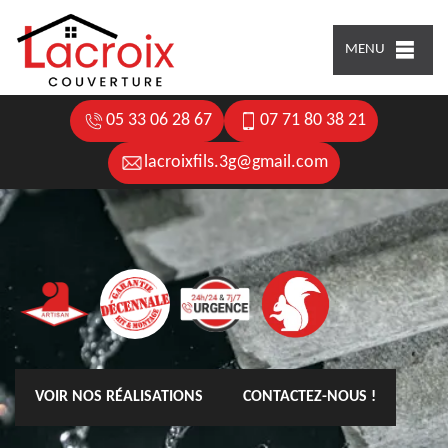
MENU
05 33 06 28 67
07 71 80 38 21
lacroixfils.3g@gmail.com
VOIR NOS RÉALISATIONS
CONTACTEZ-NOUS !