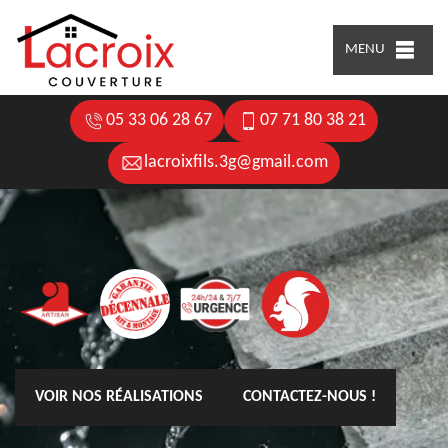
MENU
05 33 06 28 67
07 71 80 38 21
lacroixfils.3g@gmail.com
VOIR NOS RÉALISATIONS
CONTACTEZ-NOUS !