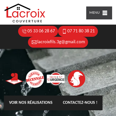
MENU
05 33 06 28 67
07 71 80 38 21
lacroixfils.3g@gmail.com
VOIR NOS RÉALISATIONS
CONTACTEZ-NOUS !