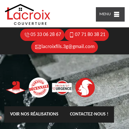
MENU
05 33 06 28 67
07 71 80 38 21
lacroixfils.3g@gmail.com
VOIR NOS RÉALISATIONS
CONTACTEZ-NOUS !