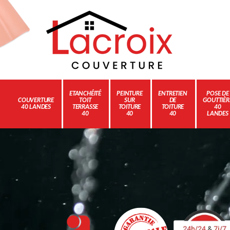
ETANCHÉITÉ
PEINTURE
ENTRETIEN
POSE DE
COUVERTURE
TOIT
SUR
DE
GOUTTIÈR
40 LANDES
TERRASSE
TOITURE
TOITURE
40
40
40
40
LANDES