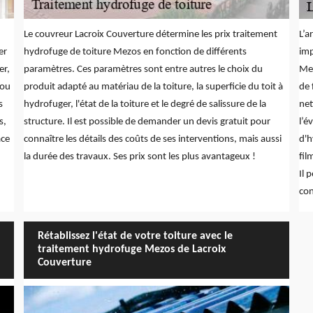
Le couvreur Lacroix Couverture détermine les prix traitement
L’a
er
hydrofuge de toiture Mezos en fonction de différents
imp
er,
paramètres. Ces paramètres sont entre autres le choix du
Mez
 ou
produit adapté au matériau de la toiture, la superficie du toit à
de 
s
hydrofuger, l'état de la toiture et le degré de salissure de la
net
s,
structure. Il est possible de demander un devis gratuit pour
l’é
âce
connaître les détails des coûts de ses interventions, mais aussi
d'h
la durée des travaux. Ses prix sont les plus avantageux !
fil
Il 
con
Rétablissez l'état de votre toiture avec le
traitement hydrofuge Mezos de Lacroix
Couverture