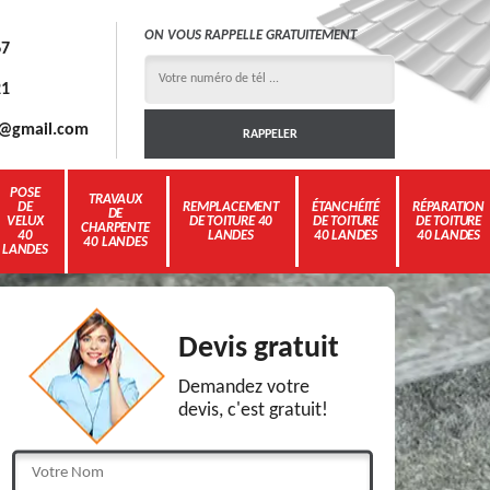
ON VOUS RAPPELLE GRATUITEMENT
67
21
3g@gmail.com
POSE
TRAVAUX
DE
REMPLACEMENT
ÉTANCHÉITÉ
RÉPARATION
DE
VELUX
DE TOITURE 40
DE TOITURE
DE TOITURE
CHARPENTE
40
LANDES
40 LANDES
40 LANDES
40 LANDES
LANDES
Devis gratuit
Demandez votre
devis, c'est gratuit!