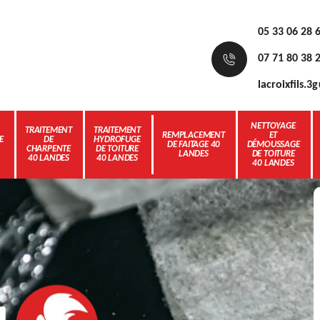
05 33 06 28 
07 71 80 38 
lacroixfils.
NETTOYAGE
TRAITEMENT
TRAITEMENT
REMPLACEMENT
ET
E
DE
HYDROFUGE
DE FAITAGE 40
DÉMOUSSAGE
CHARPENTE
DE TOITURE
LANDES
DE TOITURE
40 LANDES
40 LANDES
40 LANDES