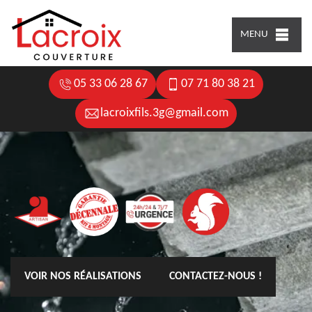
MENU
05 33 06 28 67
07 71 80 38 21
lacroixfils.3g@gmail.com
VOIR NOS RÉALISATIONS
CONTACTEZ-NOUS !