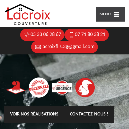
MENU
05 33 06 28 67
07 71 80 38 21
lacroixfils.3g@gmail.com
VOIR NOS RÉALISATIONS
CONTACTEZ-NOUS !