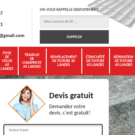
ON VOUS RAPPELLE GRATUITEMENT
67
21
3g@gmail.com
POSE
TRAVAUX
DE
REMPLACEMENT
ÉTANCHÉITÉ
RÉPARATION
DE
VELUX
DE TOITURE 40
DE TOITURE
DE TOITURE
CHARPENTE
40
LANDES
40 LANDES
40 LANDES
40 LANDES
LANDES
Devis gratuit
Demandez votre
devis, c'est gratuit!