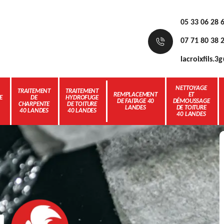
05 33 06 28 
07 71 80 38 
lacroixfils.
NETTOYAGE
TRAITEMENT
TRAITEMENT
REMPLACEMENT
ET
E
DE
HYDROFUGE
DE FAITAGE 40
DÉMOUSSAGE
CHARPENTE
DE TOITURE
LANDES
DE TOITURE
40 LANDES
40 LANDES
40 LANDES