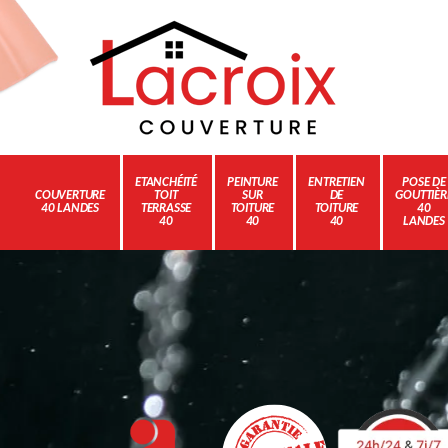
ETANCHÉITÉ
PEINTURE
ENTRETIEN
POSE DE
COUVERTURE
TOIT
SUR
DE
GOUTTIÈR
40 LANDES
TERRASSE
TOITURE
TOITURE
40
40
40
40
LANDES