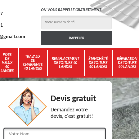
ON VOUS RAPPELLE GRATUITEMENT
67
21
3g@gmail.com
POSE
TRAVAUX
DE
REMPLACEMENT
ÉTANCHÉITÉ
RÉPARATION
DE
VELUX
DE TOITURE 40
DE TOITURE
DE TOITURE
CHARPENTE
40
LANDES
40 LANDES
40 LANDES
40 LANDES
LANDES
Devis gratuit
Demandez votre
devis, c'est gratuit!