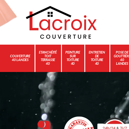
ETANCHÉITÉ
PEINTURE
ENTRETIEN
POSE DE
COUVERTURE
TOIT
SUR
DE
GOUTTIÈR
40 LANDES
TERRASSE
TOITURE
TOITURE
40
40
40
40
LANDES