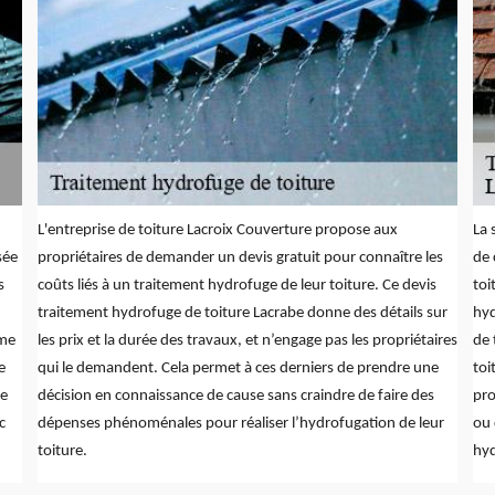
L'entreprise de toiture Lacroix Couverture propose aux
La 
sée
propriétaires de demander un devis gratuit pour connaître les
de 
s
coûts liés à un traitement hydrofuge de leur toiture. Ce devis
toi
traitement hydrofuge de toiture Lacrabe donne des détails sur
hyd
mme
les prix et la durée des travaux, et n’engage pas les propriétaires
de 
e
qui le demandent. Cela permet à ces derniers de prendre une
toi
de
décision en connaissance de cause sans craindre de faire des
pro
c
dépenses phénoménales pour réaliser l’hydrofugation de leur
ou 
toiture.
hyd