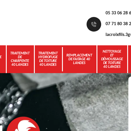
05 33 06 28 
07 71 80 38 
lacroixfils.
NETTOYAGE
TRAITEMENT
TRAITEMENT
REMPLACEMENT
ET
E
DE
HYDROFUGE
DE FAITAGE 40
DÉMOUSSAGE
CHARPENTE
DE TOITURE
LANDES
DE TOITURE
40 LANDES
40 LANDES
40 LANDES