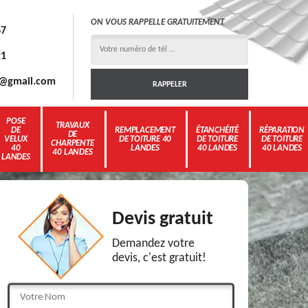
ON VOUS RAPPELLE GRATUITEMENT
67
21
3g@gmail.com
POSE
TRAVAUX
DE
REMPLACEMENT
ÉTANCHÉITÉ
RÉPARATION
DE
VELUX
DE TOITURE 40
DE TOITURE
DE TOITURE
CHARPENTE
40
LANDES
40 LANDES
40 LANDES
40 LANDES
LANDES
Devis gratuit
Demandez votre
devis, c'est gratuit!