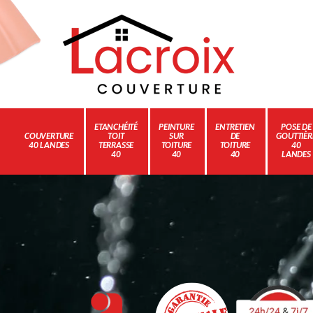
ETANCHÉITÉ
PEINTURE
ENTRETIEN
POSE DE
COUVERTURE
TOIT
SUR
DE
GOUTTIÈR
40 LANDES
TERRASSE
TOITURE
TOITURE
40
40
40
40
LANDES