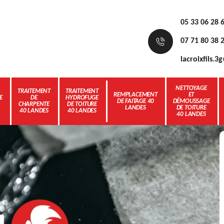
05 33 06 28 
07 71 80 38 
lacroixfils.
NETTOYAGE
TRAITEMENT
TRAITEMENT
REMPLACEMENT
ET
E
DE
HYDROFUGE
DE FAITAGE 40
DÉMOUSSAGE
CHARPENTE
DE TOITURE
LANDES
DE TOITURE
40 LANDES
40 LANDES
40 LANDES