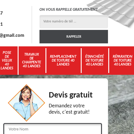
ON VOUS RAPPELLE GRATUITEMENT
67
21
3g@gmail.com
POSE
TRAVAUX
DE
REMPLACEMENT
ÉTANCHÉITÉ
RÉPARATION
DE
VELUX
DE TOITURE 40
DE TOITURE
DE TOITURE
CHARPENTE
40
LANDES
40 LANDES
40 LANDES
40 LANDES
LANDES
Devis gratuit
Demandez votre
devis, c'est gratuit!