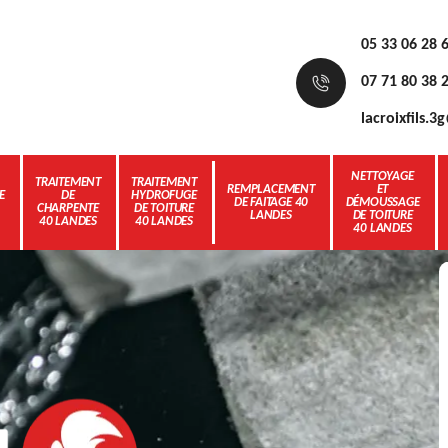
05 33 06 28 
07 71 80 38 
lacroixfils.
NETTOYAGE
TRAITEMENT
TRAITEMENT
REMPLACEMENT
ET
E
DE
HYDROFUGE
DE FAITAGE 40
DÉMOUSSAGE
CHARPENTE
DE TOITURE
LANDES
DE TOITURE
40 LANDES
40 LANDES
40 LANDES