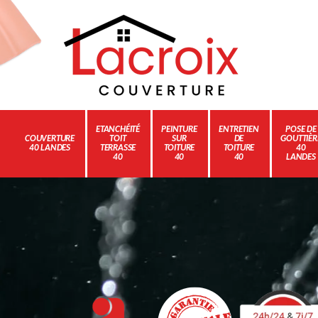
ETANCHÉITÉ
PEINTURE
ENTRETIEN
POSE DE
COUVERTURE
TOIT
SUR
DE
GOUTTIÈR
40 LANDES
TERRASSE
TOITURE
TOITURE
40
40
40
40
LANDES