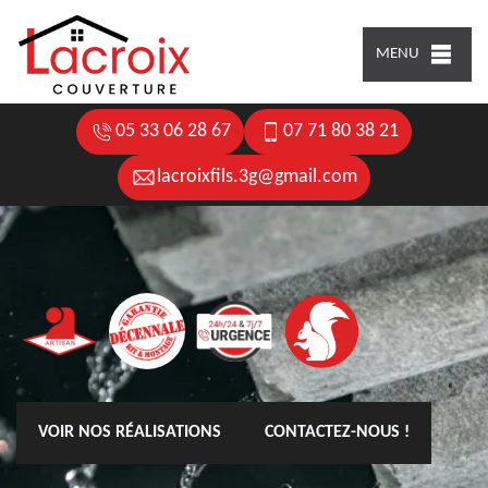
MENU
05 33 06 28 67
07 71 80 38 21
lacroixfils.3g@gmail.com
VOIR NOS RÉALISATIONS
CONTACTEZ-NOUS !