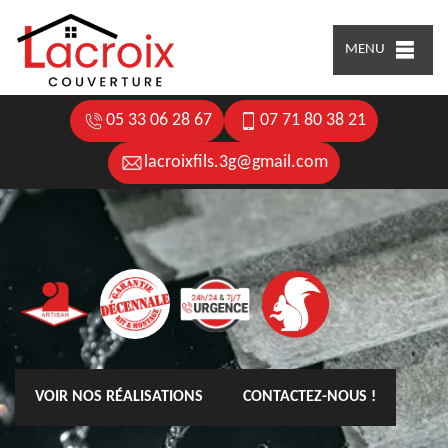
MENU
05 33 06 28 67
07 71 80 38 21
lacroixfils.3g@gmail.com
VOIR NOS RÉALISATIONS
CONTACTEZ-NOUS !