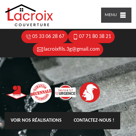
MENU
05 33 06 28 67
07 71 80 38 21
lacroixfils.3g@gmail.com
VOIR NOS RÉALISATIONS
CONTACTEZ-NOUS !