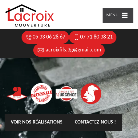
MENU
05 33 06 28 67
07 71 80 38 21
lacroixfils.3g@gmail.com
VOIR NOS RÉALISATIONS
CONTACTEZ-NOUS !