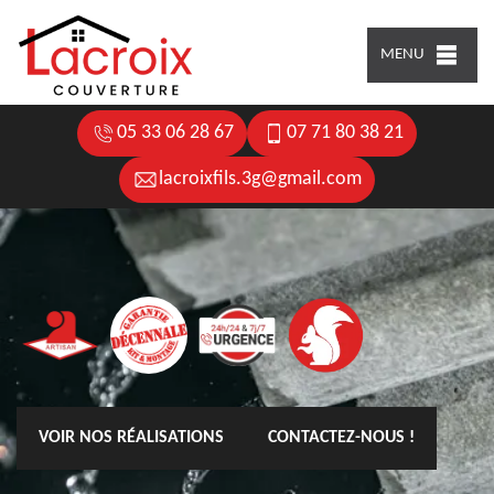
MENU
05 33 06 28 67
07 71 80 38 21
lacroixfils.3g@gmail.com
VOIR NOS RÉALISATIONS
CONTACTEZ-NOUS !