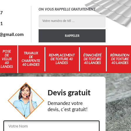
ON VOUS RAPPELLE GRATUITEMENT
67
21
3g@gmail.com
POSE
TRAVAUX
DE
REMPLACEMENT
ÉTANCHÉITÉ
RÉPARATION
DE
VELUX
DE TOITURE 40
DE TOITURE
DE TOITURE
CHARPENTE
40
LANDES
40 LANDES
40 LANDES
40 LANDES
LANDES
Devis gratuit
Demandez votre
devis, c'est gratuit!