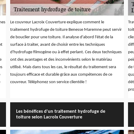
ches
Le couvreur Lacroix Couverture explique comment le
Tra
traitement hydrofuge de toiture Benesse Maremne peut servir
toi
de bouclier pour une toiture. Il analyse d'abord l'état de la
cli
et
surface à traiter, avant de choisir entre les techniques
dif
n
d'hydrofuge filmogène ou à effet perlant. Ces deux techniques
peu
e
ont des avantages et des inconvénients selon le matériau
pei
es
utilisé. Mais dans tous les cas, le résultat du traitement sera
de 
e
toujours efficace et durable grâce aux compétences de ce
qua
e
couvreur. Téléphonez son service clientèle !
dét
pro
Les bénéfices d'un traitement hydrofuge de
toiture selon Lacroix Couverture