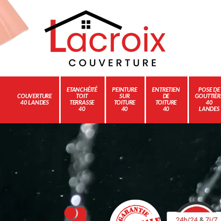
ETANCHÉITÉ
PEINTURE
ENTRETIEN
POSE DE
COUVERTURE
TOIT
SUR
DE
GOUTTIÈR
40 LANDES
TERRASSE
TOITURE
TOITURE
40
40
40
40
LANDES