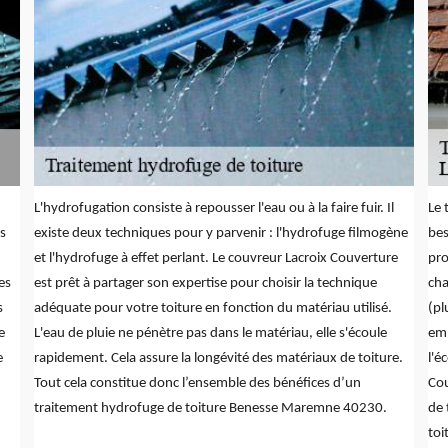
L'hydrofugation consiste à repousser l'eau ou à la faire fuir. Il
Le 
s
existe deux techniques pour y parvenir : l'hydrofuge filmogène
bes
et l'hydrofuge à effet perlant. Le couvreur Lacroix Couverture
pro
es
est prêt à partager son expertise pour choisir la technique
cha
s
adéquate pour votre toiture en fonction du matériau utilisé.
(pl
e
L'eau de pluie ne pénètre pas dans le matériau, elle s'écoule
emp
e
rapidement. Cela assure la longévité des matériaux de toiture.
l'é
Tout cela constitue donc l’ensemble des bénéfices d’un
Cou
traitement hydrofuge de toiture Benesse Maremne 40230.
de 
toi