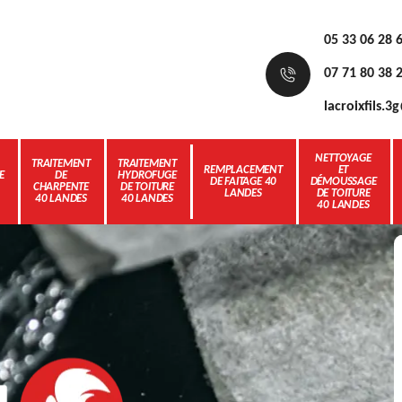
05 33 06 28 
07 71 80 38 
lacroixfils.
NETTOYAGE
TRAITEMENT
TRAITEMENT
REMPLACEMENT
ET
E
DE
HYDROFUGE
DE FAITAGE 40
DÉMOUSSAGE
CHARPENTE
DE TOITURE
LANDES
DE TOITURE
40 LANDES
40 LANDES
40 LANDES