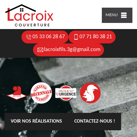
MENU
05 33 06 28 67
07 71 80 38 21
lacroixfils.3g@gmail.com
VOIR NOS RÉALISATIONS
CONTACTEZ-NOUS !