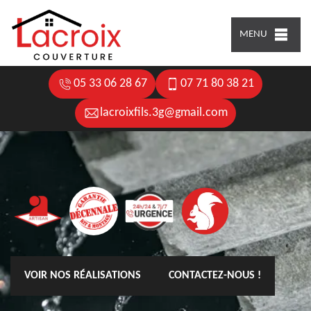
MENU
05 33 06 28 67
07 71 80 38 21
lacroixfils.3g@gmail.com
VOIR NOS RÉALISATIONS
CONTACTEZ-NOUS !