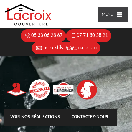
MENU
05 33 06 28 67
07 71 80 38 21
lacroixfils.3g@gmail.com
VOIR NOS RÉALISATIONS
CONTACTEZ-NOUS !