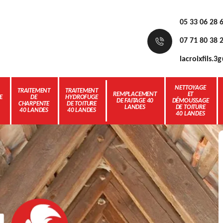
05 33 06 28 
07 71 80 38 
lacroixfils.
NETTOYAGE
TRAITEMENT
TRAITEMENT
REMPLACEMENT
ET
E
DE
HYDROFUGE
DE FAITAGE 40
DÉMOUSSAGE
CHARPENTE
DE TOITURE
LANDES
DE TOITURE
40 LANDES
40 LANDES
40 LANDES