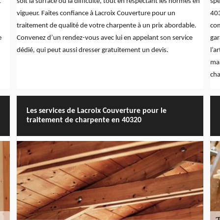
t
soit la surface ou la difficulté, tout en respectant les normes en
spé
vigueur. Faites confiance à Lacroix Couverture pour un
403
traitement de qualité de votre charpente à un prix abordable.
com
e
Convenez d’un rendez-vous avec lui en appelant son service
gar
dédié, qui peut aussi dresser gratuitement un devis.
l’a
mai
cha
Les services de Lacroix Couverture pour le
traitement de charpente en 40320