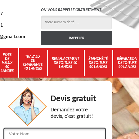
ON VOUS RAPPELLE GRATUITEMENT
67
21
3g@gmail.com
POSE
TRAVAUX
DE
REMPLACEMENT
ÉTANCHÉITÉ
RÉPARATION
DE
VELUX
DE TOITURE 40
DE TOITURE
DE TOITURE
CHARPENTE
40
LANDES
40 LANDES
40 LANDES
40 LANDES
LANDES
Devis gratuit
Demandez votre
devis, c'est gratuit!