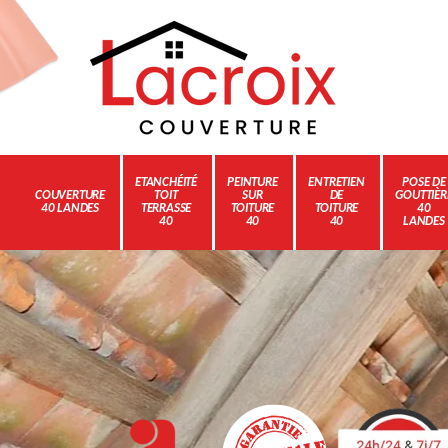
ETANCHÉITÉ
PEINTURE
ENTRETIEN
POSE DE
COUVERTURE
TOIT
SUR
DE
GOUTTIÈR
40 LANDES
TERRASSE
TOITURE
TOITURE
40
40
40
40
LANDES