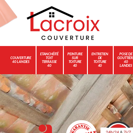
ETANCHÉITÉ
PEINTURE
ENTRETIEN
POSE DE
COUVERTURE
TOIT
SUR
DE
GOUTTIÈR
40 LANDES
TERRASSE
TOITURE
TOITURE
40
40
40
40
LANDES