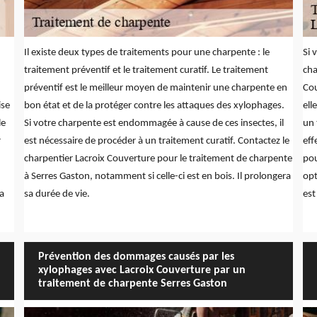
Il existe deux types de traitements pour une charpente : le
Si 
traitement préventif et le traitement curatif. Le traitement
cha
préventif est le meilleur moyen de maintenir une charpente en
Cou
ise
bon état et de la protéger contre les attaques des xylophages.
ell
le
Si votre charpente est endommagée à cause de ces insectes, il
un 
r
est nécessaire de procéder à un traitement curatif. Contactez le
eff
charpentier Lacroix Couverture pour le traitement de charpente
pou
à Serres Gaston, notamment si celle-ci est en bois. Il prolongera
opt
a
sa durée de vie.
est
Prévention des dommages causés par les
xylophages avec Lacroix Couverture par un
traitement de charpente Serres Gaston