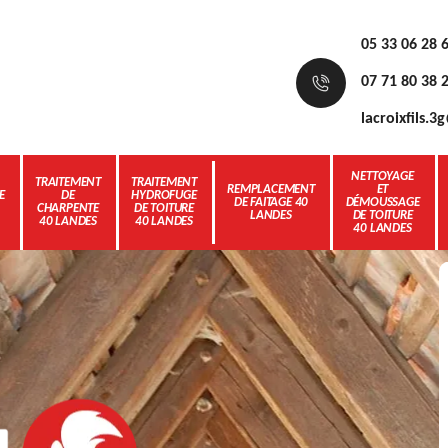
05 33 06 28 
07 71 80 38 
lacroixfils.
NETTOYAGE
TRAITEMENT
TRAITEMENT
REMPLACEMENT
ET
E
DE
HYDROFUGE
DE FAITAGE 40
DÉMOUSSAGE
CHARPENTE
DE TOITURE
LANDES
DE TOITURE
40 LANDES
40 LANDES
40 LANDES