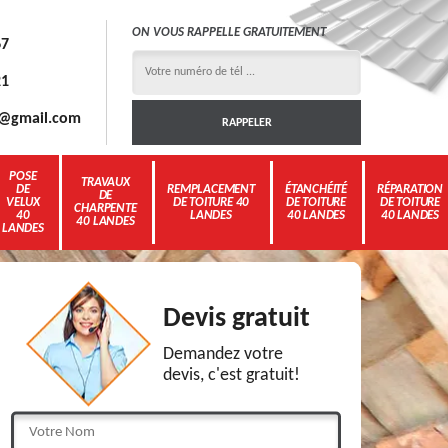
ON VOUS RAPPELLE GRATUITEMENT
67
21
3g@gmail.com
POSE
TRAVAUX
DE
REMPLACEMENT
ÉTANCHÉITÉ
RÉPARATION
DE
VELUX
DE TOITURE 40
DE TOITURE
DE TOITURE
CHARPENTE
40
LANDES
40 LANDES
40 LANDES
40 LANDES
LANDES
Devis gratuit
Demandez votre
devis, c'est gratuit!