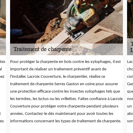
ctes
Pour protéger la charpente en bois contre les xylophages, il est
Lac
al
important de réaliser un traitement préventif avant de
cho
hez
l'installer. Lacroix Couverture, le charpentier, réalise ce
com
traitement de charpente Serres Gaston en usine pour assurer
Gas
une protection efficace contre les insectes xylophages tels que
que
les termites, les lyctus ou les vrillettes. Faites confiance à Lacroix
nor
Couverture pour protéger votre charpente pendant plusieurs
un 
t
années. Contactez-le dès maintenant pour avoir toutes les
abo
les
informations concernant les types de traitement de charpente.
son