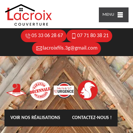
MENU
05 33 06 28 67
07 71 80 38 21
lacroixfils.3g@gmail.com
VOIR NOS RÉALISATIONS
CONTACTEZ-NOUS !