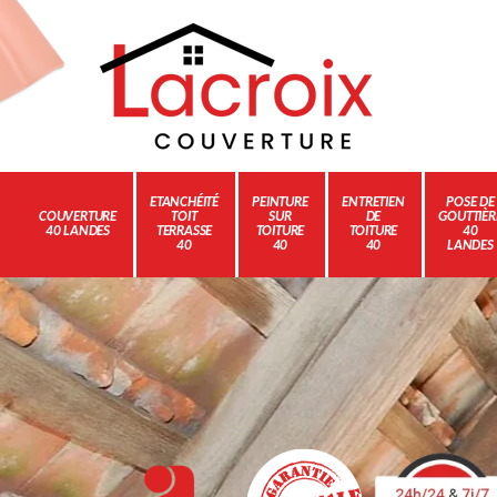
ETANCHÉITÉ
PEINTURE
ENTRETIEN
POSE DE
COUVERTURE
TOIT
SUR
DE
GOUTTIÈR
40 LANDES
TERRASSE
TOITURE
TOITURE
40
40
40
40
LANDES