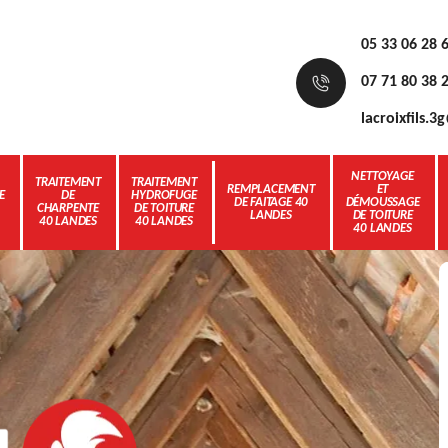
05 33 06 28 
07 71 80 38 
lacroixfils.
NETTOYAGE
TRAITEMENT
TRAITEMENT
REMPLACEMENT
ET
E
DE
HYDROFUGE
DE FAITAGE 40
DÉMOUSSAGE
CHARPENTE
DE TOITURE
LANDES
DE TOITURE
40 LANDES
40 LANDES
40 LANDES