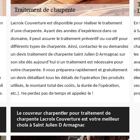
un
Lacroix Couverture est disponible pour réaliser le traitement
En 
d’une charpente. Ayant des années d’expérience dans ce
à S
domaine, il peut assurer le traitement préventif ou curatif pour
ent
différents types de charpente. Ainsi, contactez-le ou demandez
cha
un devis traitement de charpente Saint Julien D Armagnac sur
les
son site dès aujourd’hui si un traitement est nécessaire pour
ava
votre charpente. Il vous préparera rapidement et gratuitement
rén
e
un devis détaillant tous les détails de l’opération (les produits
éle
li
utilisés, le montant total des coûts, la durée de l’opération,
ses
e.
etc.). Ne perdez pas de temps et appelez-le !
pro
Le couvreur charpentier pour traitement de
charpente Lacroix Couverture est votre meilleur
choix à Saint Julien D Armagnac