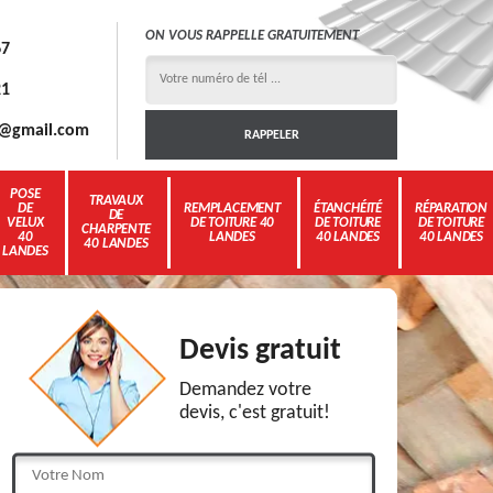
ON VOUS RAPPELLE GRATUITEMENT
67
21
3g@gmail.com
POSE
TRAVAUX
DE
REMPLACEMENT
ÉTANCHÉITÉ
RÉPARATION
DE
VELUX
DE TOITURE 40
DE TOITURE
DE TOITURE
CHARPENTE
40
LANDES
40 LANDES
40 LANDES
40 LANDES
LANDES
Devis gratuit
Demandez votre
devis, c'est gratuit!