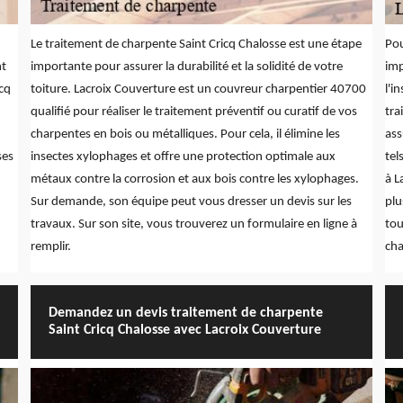
Le traitement de charpente Saint Cricq Chalosse est une étape
Pou
nt
importante pour assurer la durabilité et la solidité de votre
imp
icq
toiture. Lacroix Couverture est un couvreur charpentier 40700
l'i
qualifié pour réaliser le traitement préventif ou curatif de vos
tra
charpentes en bois ou métalliques. Pour cela, il élimine les
ass
ses
insectes xylophages et offre une protection optimale aux
tel
métaux contre la corrosion et aux bois contre les xylophages.
à L
Sur demande, son équipe peut vous dresser un devis sur les
plu
travaux. Sur son site, vous trouverez un formulaire en ligne à
tou
remplir.
cha
Demandez un devis traitement de charpente
Saint Cricq Chalosse avec Lacroix Couverture