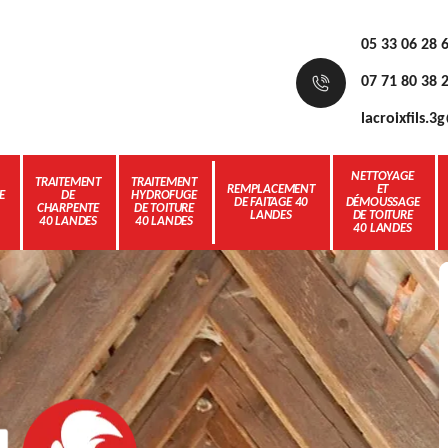
05 33 06 28 
07 71 80 38 
lacroixfils.
NETTOYAGE
TRAITEMENT
TRAITEMENT
REMPLACEMENT
ET
E
DE
HYDROFUGE
DE FAITAGE 40
DÉMOUSSAGE
CHARPENTE
DE TOITURE
LANDES
DE TOITURE
40 LANDES
40 LANDES
40 LANDES