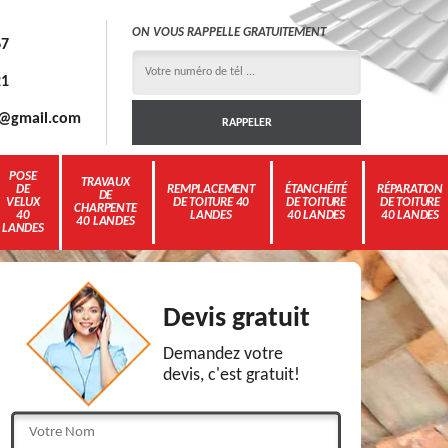
ON VOUS RAPPELLE GRATUITEMENT
67
21
3g@gmail.com
POSE
TRAVAUX
DE
REMPLACEMENT
ÉTANCHÉITÉ
RÉPARATION
DE
VELUX
DE TOITURE 40
DE TOITURE
DE TOITURE
CHARPENTE
40
LANDES
40 LANDES
40 LANDES
40 LANDES
LANDES
Devis gratuit
Demandez votre
devis, c'est gratuit!