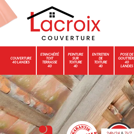
ETANCHÉITÉ
PEINTURE
ENTRETIEN
POSE DE
COUVERTURE
TOIT
SUR
DE
GOUTTIÈR
40 LANDES
TERRASSE
TOITURE
TOITURE
40
40
40
40
LANDES