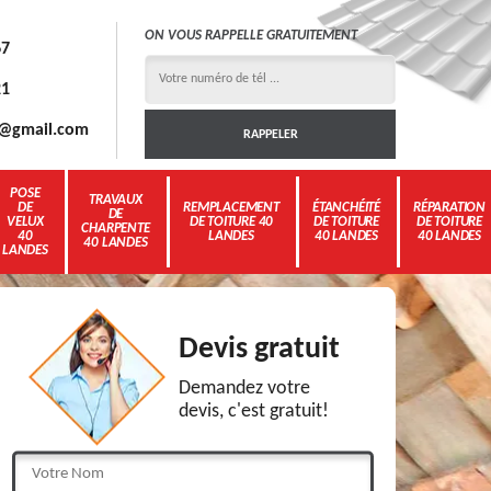
ON VOUS RAPPELLE GRATUITEMENT
67
21
3g@gmail.com
POSE
TRAVAUX
DE
REMPLACEMENT
ÉTANCHÉITÉ
RÉPARATION
DE
VELUX
DE TOITURE 40
DE TOITURE
DE TOITURE
CHARPENTE
40
LANDES
40 LANDES
40 LANDES
40 LANDES
LANDES
Devis gratuit
Demandez votre
devis, c'est gratuit!