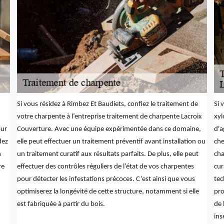
Si vous résidez à Rimbez Et Baudiets, confiez le traitement de
Si 
votre charpente à l’entreprise traitement de charpente Lacroix
xyl
our
Couverture. Avec une équipe expérimentée dans ce domaine,
d'a
dez
elle peut effectuer un traitement préventif avant installation ou
che
n
un traitement curatif aux résultats parfaits. De plus, elle peut
cha
re
effectuer des contrôles réguliers de l’état de vos charpentes
cur
pour détecter les infestations précoces. C’est ainsi que vous
tec
optimiserez la longévité de cette structure, notamment si elle
pro
est fabriquée à partir du bois.
de 
ins