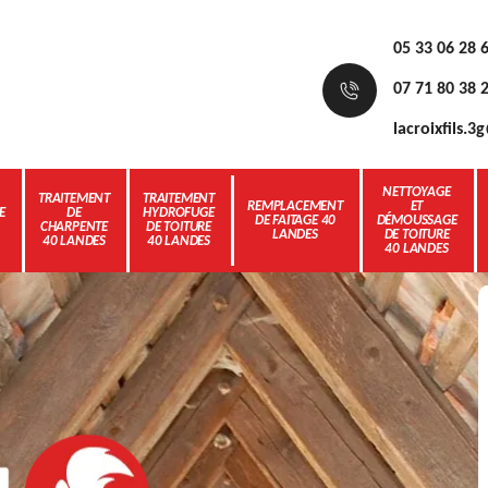
05 33 06 28 
07 71 80 38 
lacroixfils.
NETTOYAGE
TRAITEMENT
TRAITEMENT
REMPLACEMENT
ET
E
DE
HYDROFUGE
DE FAITAGE 40
DÉMOUSSAGE
CHARPENTE
DE TOITURE
LANDES
DE TOITURE
40 LANDES
40 LANDES
40 LANDES