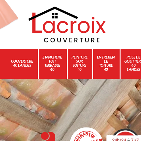
ETANCHÉITÉ
PEINTURE
ENTRETIEN
POSE DE
COUVERTURE
TOIT
SUR
DE
GOUTTIÈR
40 LANDES
TERRASSE
TOITURE
TOITURE
40
40
40
40
LANDES