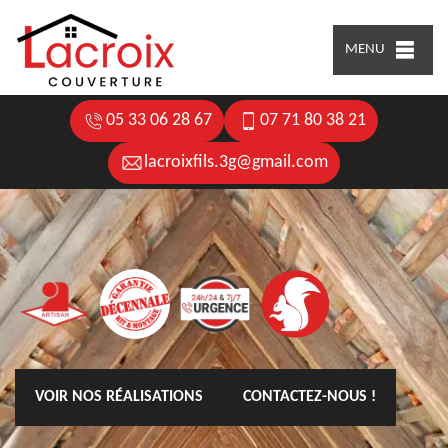
MENU
05 33 06 28 67
07 71 80 38 21
lacroixfils.3g@gmail.com
VOIR NOS RÉALISATIONS
CONTACTEZ-NOUS !