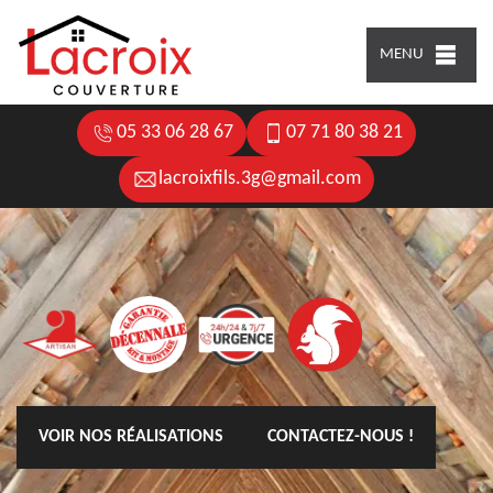
MENU
05 33 06 28 67
07 71 80 38 21
lacroixfils.3g@gmail.com
VOIR NOS RÉALISATIONS
CONTACTEZ-NOUS !