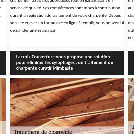
t un
charpente 40350 très abordables tout en garantissant un
un 
e
service de qualité. Ses compétences sont mises à contribution
auj
t
durant la réalisation du traitement de votre charpente. Depuis
cha
son site et avec un formulaire en ligne à remplir, vous pouvez lui
dev
demander une estimation.
uti
etc
Lacroix Couverture vous propose une solution
pour éliminer les xylophages : un traitement de
charpente curatif Mimbaste