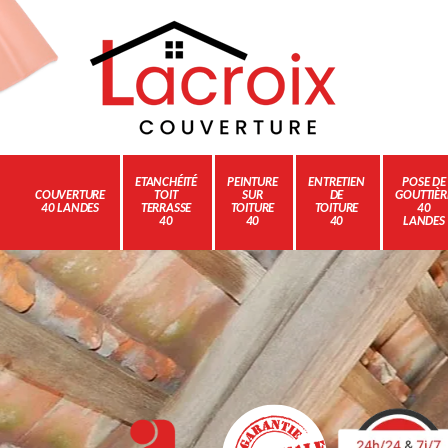
ETANCHÉITÉ
PEINTURE
ENTRETIEN
POSE DE
COUVERTURE
TOIT
SUR
DE
GOUTTIÈR
40 LANDES
TERRASSE
TOITURE
TOITURE
40
40
40
40
LANDES