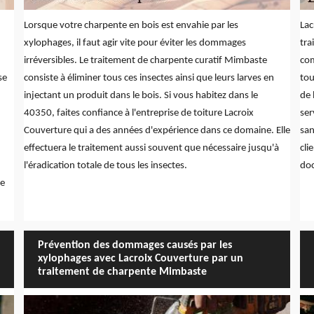
Lorsque votre charpente en bois est envahie par les
Lac
xylophages, il faut agir vite pour éviter les dommages
tra
irréversibles. Le traitement de charpente curatif Mimbaste
com
se
consiste à éliminer tous ces insectes ainsi que leurs larves en
tou
injectant un produit dans le bois. Si vous habitez dans le
de 
40350, faites confiance à l'entreprise de toiture Lacroix
ser
Couverture qui a des années d'expérience dans ce domaine. Elle
san
effectuera le traitement aussi souvent que nécessaire jusqu'à
cli
l'éradication totale de tous les insectes.
doc
re
Prévention des dommages causés par les
xylophages avec Lacroix Couverture par un
traitement de charpente Mimbaste