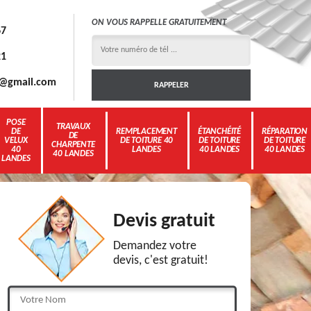
ON VOUS RAPPELLE GRATUITEMENT
67
21
3g@gmail.com
POSE
TRAVAUX
DE
REMPLACEMENT
ÉTANCHÉITÉ
RÉPARATION
DE
VELUX
DE TOITURE 40
DE TOITURE
DE TOITURE
CHARPENTE
40
LANDES
40 LANDES
40 LANDES
40 LANDES
LANDES
Devis gratuit
Demandez votre
devis, c'est gratuit!