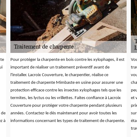
nte
Pour protéger la charpente en bois contre les xylophages, il est
Vou
ui
important de réaliser un traitement préventif avant de
tra
l'installer. Lacroix Couverture, le charpentier, réalise ce
vou
traitement de charpente Mimbaste en usine pour assurer une
cha
protection efficace contre les insectes xylophages tels que les
peu
termites, les lyctus ou les vrillettes. Faites confiance à Lacroix
et 
Couverture pour protéger votre charpente pendant plusieurs
pri
 de
années. Contactez-le dès maintenant pour avoir toutes les
sur
z à
informations concernant les types de traitement de charpente.
éta
tra