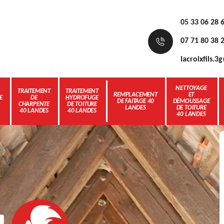
05 33 06 28 
07 71 80 38 
lacroixfils.
NETTOYAGE
TRAITEMENT
TRAITEMENT
REMPLACEMENT
ET
E
DE
HYDROFUGE
DE FAITAGE 40
DÉMOUSSAGE
CHARPENTE
DE TOITURE
LANDES
DE TOITURE
40 LANDES
40 LANDES
40 LANDES