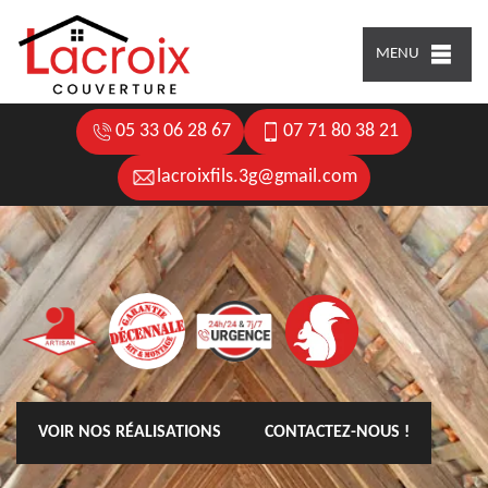
MENU
05 33 06 28 67
07 71 80 38 21
lacroixfils.3g@gmail.com
VOIR NOS RÉALISATIONS
CONTACTEZ-NOUS !