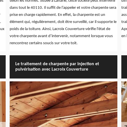
és
selon les normes. Située à Laharie, cette société peut intervenir
dif
dans tout le 40110. Il suffit de l’appeler et votre charpente sera
tra
r
prise en charge rapidement. En effet, la charpente est un
ass
.
élément qui, régulièrement, doit être surveillé, car il supporte le
tra
aux
poids de la toiture. Ainsi, Lacroix Couverture vérifie l'état de
Apr
votre charpente avant d’intervenir, notamment lorsque vous
en 
rencontrez certains soucis sur votre toit.
Le traitement de charpente par injection et
pulvérisation avec Lacroix Couverture