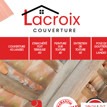
ETANCHÉITÉ
PEINTURE
ENTRETIEN
POSE DE
COUVERTURE
TOIT
SUR
DE
GOUTTIÈR
40 LANDES
TERRASSE
TOITURE
TOITURE
40
40
40
40
LANDES