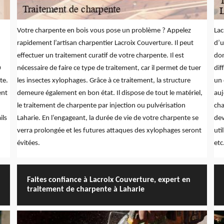
Votre charpente en bois vous pose un problème ? Appelez
Lac
rapidement l’artisan charpentier Lacroix Couverture. Il peut
d’u
effectuer un traitement curatif de votre charpente. Il est
dom
0
nécessaire de faire ce type de traitement, car il permet de tuer
dif
te.
les insectes xylophages. Grâce à ce traitement, la structure
un 
ent
demeure également en bon état. Il dispose de tout le matériel,
auj
le traitement de charpente par injection ou pulvérisation
cha
ils
Laharie. En l’engageant, la durée de vie de votre charpente se
dev
verra prolongée et les futures attaques des xylophages seront
uti
évitées.
etc
Faites confiance à Lacroix Couverture, expert en
traitement de charpente à Laharie