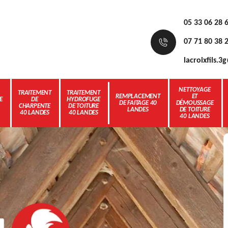
05 33 06 28 
07 71 80 38 
lacroixfils.
NETTOYAGE
TRAITEMENT
TRAITEMENT
REMPLACEMENT
ET
E
DE
HYDROFUGE
DE FAITAGE 40
DÉMOUSSAGE
CHARPENTE
DE TOITURE
LANDES
DE TOITURE
40 LANDES
40 LANDES
40 LANDES