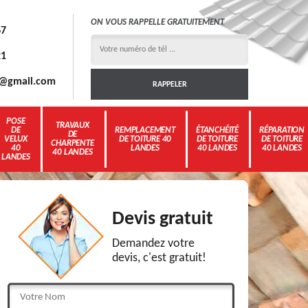
ON VOUS RAPPELLE GRATUITEMENT
67
21
3g@gmail.com
POSE
TRAVAUX
DE
REMPLACEMENT
ÉTANCHÉITÉ
RÉPARATION
DE
VELUX
DE TOITURE 40
DE TOITURE
DE TOITURE
CHARPENTE
40
LANDES
40 LANDES
40 LANDES
40 LANDES
LANDES
Devis gratuit
Demandez votre
devis, c'est gratuit!