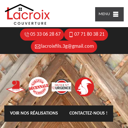
MENU
05 33 06 28 67
07 71 80 38 21
lacroixfils.3g@gmail.com
VOIR NOS RÉALISATIONS
CONTACTEZ-NOUS !