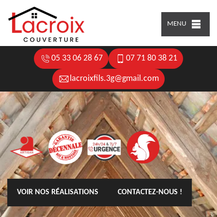
MENU
05 33 06 28 67
07 71 80 38 21
lacroixfils.3g@gmail.com
VOIR NOS RÉALISATIONS
CONTACTEZ-NOUS !