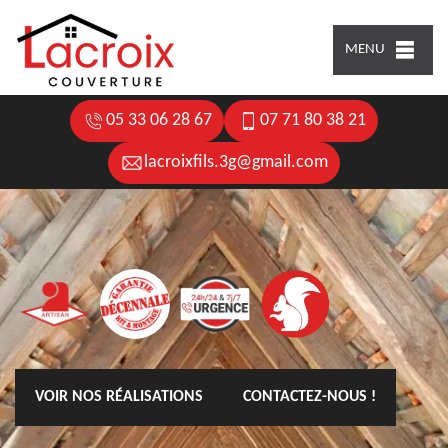
MENU
05 33 06 28 67
07 71 80 38 21
lacroixfils.3g@gmail.com
VOIR NOS RÉALISATIONS
CONTACTEZ-NOUS !