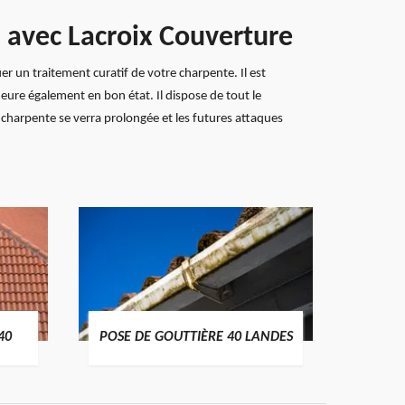
n avec Lacroix Couverture
r un traitement curatif de votre charpente. Il est
meure également en bon état. Il dispose de tout le
e charpente se verra prolongée et les futures attaques
TRAIT
40
POSE DE GOUTTIÈRE 40 LANDES