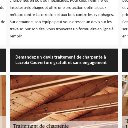
charpentes en bois ou métalliques. Pour cela, il élimine les
peu
 du
insectes xylophages et offre une protection optimale aux
et 
métaux contre la corrosion et aux bois contre les xylophages.
pri
e de
Sur demande, son équipe peut vous dresser un devis sur les
Ber
travaux. Sur son site, vous trouverez un formulaire en ligne à
ser
remplir.
en 
Demandez un devis traitement de charpente à
Lacroix Couverture gratuit et sans engagement