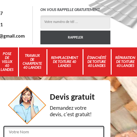
ON VOUS RAPPELLE GRATUITEMENT
67
21
3g@gmail.com
POSE
TRAVAUX
DE
REMPLACEMENT
ÉTANCHÉITÉ
RÉPARATION
DE
VELUX
DE TOITURE 40
DE TOITURE
DE TOITURE
CHARPENTE
40
LANDES
40 LANDES
40 LANDES
40 LANDES
LANDES
Devis gratuit
Demandez votre
devis, c'est gratuit!