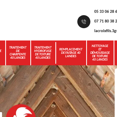
05 33 06 28 
07 71 80 38 
lacroixfils.
NETTOYAGE
TRAITEMENT
TRAITEMENT
REMPLACEMENT
ET
E
DE
HYDROFUGE
DE FAITAGE 40
DÉMOUSSAGE
CHARPENTE
DE TOITURE
LANDES
DE TOITURE
40 LANDES
40 LANDES
40 LANDES