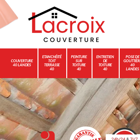
ETANCHÉITÉ
PEINTURE
ENTRETIEN
POSE DE
COUVERTURE
TOIT
SUR
DE
GOUTTIÈR
40 LANDES
TERRASSE
TOITURE
TOITURE
40
40
40
40
LANDES